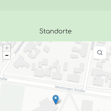
Standorte
+
−
searc