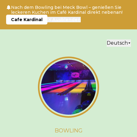
Nach dem Bowling bei Meck Bowl – genießen Sie
leckeren Kuchen im Café Kardinal direkt nebenan!
Cafe Kardinal
Ausblenden
Deutsch
BOWLING