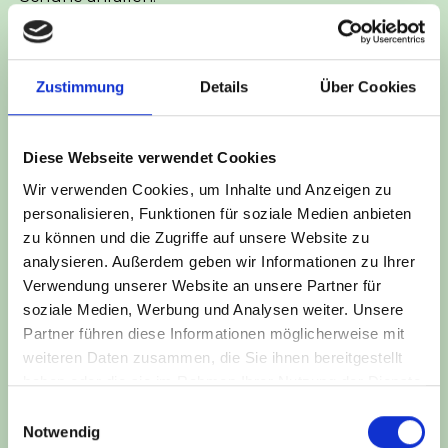
Termin buchen
Zustimmung
Details
Über Cookies
2 Stunden Bowling
2 Std.
Diese Webseite verwendet Cookies
38,00 €
ab
Wir verwenden Cookies, um Inhalte und Anzeigen zu
personalisieren, Funktionen für soziale Medien anbieten
Bitte beachten Sie, dass pro Person 2 € für die
zu können und die Zugriffe auf unsere Website zu
Schuhe anfallen.
analysieren. Außerdem geben wir Informationen zu Ihrer
Verwendung unserer Website an unsere Partner für
Termin buchen
soziale Medien, Werbung und Analysen weiter. Unsere
Partner führen diese Informationen möglicherweise mit
weiteren Daten zusammen, die Sie ihnen bereitgestellt
2,5 Stunden Bowling
haben oder die sie im Rahmen Ihrer Nutzung der Dienste
2 Std. 30 Min.
gesammelt haben.
Einwilligungsauswahl
47,50 €
Notwendig
ab